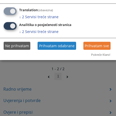
Translation
(obavezna)
↓
2
Servisi treće strane
Analitika o posjećenosti stranica
↓
2
Servisi treće strane
Ne prihvatam
Prihvatam odabrane
Prihvatam sve
Pokreće Klaro!
1 - 2 / 2
1
Radno vrijeme
Uvjerenja i potvrde
Ovjere i prepisi