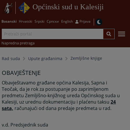
Općinski sud u Kalesiji
Bosanski
Hrvatski
Srpski
Српски
English
Prijava
Napredna pretraga
Zemljišne knjige
Rad suda
Upute građanima
OBAVJEŠTENJE
Obavještavamo građane općina Kalesija, Sapna i
Teočak, da je rok za postupanje po zaprimljenom
predmetu Zemljišno-knjižnog ureda Općinskog suda u
Kalesiji, uz urednu dokumentaciju i plaćenu taksu
24
sata,
računajući od dana predaje predmeta u rad.
v.d. Predsjednik suda