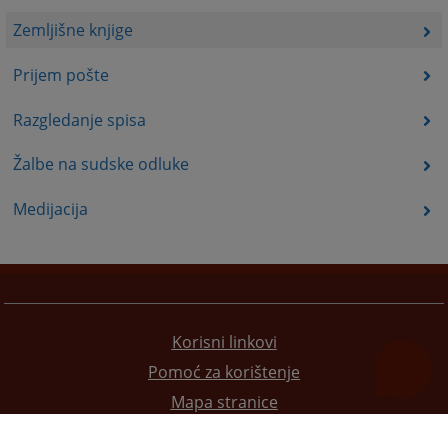
Zemljišne knjige
Prijem pošte
Razgledanje spisa
Žalbe na sudske odluke
Medijacija
Korisni linkovi
Pomoć za korištenje
Mapa stranice
Pravila privatnosti