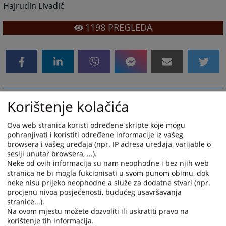
Hajrudin Livadić
1198
PREGLEDA
Korištenje kolačića
Zemljišne knjige
Ova web stranica koristi određene skripte koje mogu
pohranjivati i koristiti određene informacije iz vašeg
browsera i vašeg uređaja (npr. IP adresa uređaja, varijable o
1874
PREGLEDA
sesiji unutar browsera, ...).
Neke od ovih informacija su nam neophodne i bez njih web
stranica ne bi mogla fukcionisati u svom punom obimu, dok
neke nisu prijeko neophodne a služe za dodatne stvari (npr.
procjenu nivoa posjećenosti, budućeg usavršavanja
stranice...).
Na ovom mjestu možete dozvoliti ili uskratiti pravo na
korištenje tih informacija.