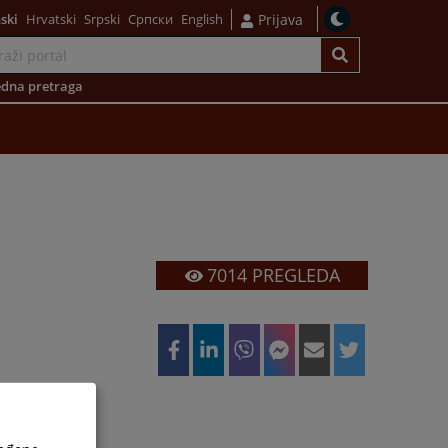
ski
Hrvatski
Srpski
Српски
English
Prijava
dna pretraga
7014
PREGLEDA