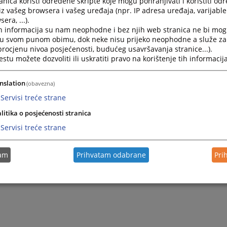
nica koristi određene skripte koje mogu pohranjivati i koristiti od
iz vašeg browsera i vašeg uređaja (npr. IP adresa uređaja, varijable 
35/610-301
era, ...).
h informacija su nam neophodne i bez njih web stranica ne bi mog
i u svom punom obimu, dok neke nisu prijeko neophodne a služe z
za sve zaposlene u Općinskom sudu u Kalesiji (sudovima u B
 procjenu nivoa posjećenosti, budućeg usavršavanja stranice...).
rezime@pravosudje.ba
tu možete dozvoliti ili uskratiti pravo na korištenje tih informacija
nan.karic@pravosudje.ba
nslation
(obavezna)
Servisi treće strane
litika o posjećenosti stranica
Servisi treće strane
tam
Prihvatam odabrane
Pri