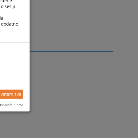
ređene
o sesiji
la
a dodatne
iH):
.
hvatam sve
Pokreće Klaro!