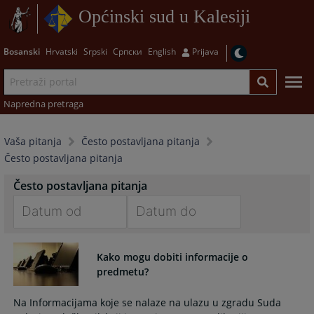
Općinski sud u Kalesiji
Bosanski
Hrvatski
Srpski
Српски
English
Prijava
Napredna pretraga
Vaša pitanja
Često postavljana pitanja
Često postavljana pitanja
Često postavljana pitanja
Navigate
Navigate
forward
forward
Kako mogu dobiti informacije o
to
to
predmetu?
interact
interact
with
with
Na Informacijama koje se nalaze na ulazu u zgradu Suda
the
the