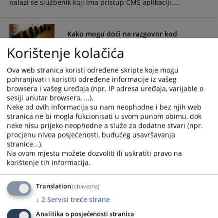
nalazi se službenik koji ima pristup CMS aplikaciji....
calendar
calendar
and
and
select
select
Kako mogu doći na razgovor kod
a
a
Predsjednika suda?
Korištenje kolačića
date.
date.
Press
Press
Stranke koje žele prijem kod predsjednika suda potrebno je
Ova web stranica koristi određene skripte koje mogu
the
the
da podnesu pismeni zahtjev sa navođenjem razloga za
pohranjivati i koristiti određene informacije iz vašeg
question
question
prijem kod predsjednika suda...
browsera i vašeg uređaja (npr. IP adresa uređaja, varijable o
mark
mark
sesiji unutar browsera, ...).
key
key
Neke od ovih informacija su nam neophodne i bez njih web
to
to
stranica ne bi mogla fukcionisati u svom punom obimu, dok
Kako mogu doći do sudije u postupku?
neke nisu prijeko neophodne a služe za dodatne stvari (npr.
get
get
procjenu nivoa posjećenosti, budućeg usavršavanja
the
the
stranice...).
keyboard
keyboard
Do sudije koji sudi u Vašem postupku nije dozvoljeno dolaziti
Na ovom mjestu možete dozvoliti ili uskratiti pravo na
shortcuts
shortcuts
bez poziva ili suprotne stranke u postupku...
korištenje tih informacija.
for
for
changing
changing
Translation
(obavezna)
dates.
dates.
Kako podnijeti zahtjev za pristup
↓
2
Servisi treće strane
informacijama?
Analitika o posjećenosti stranica