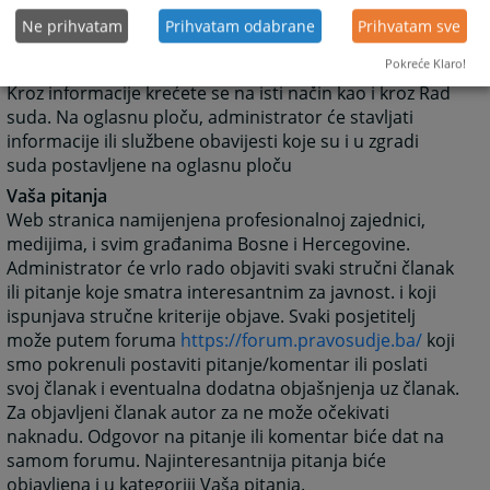
dobiti, o samoj organizaciji suda, o statistici o protoku
Ne prihvatam
Prihvatam odabrane
Prihvatam sve
predmeta, o osnivanju suda, o uposlenicima suda
Pokreće Klaro!
Oglasna ploča
Kroz informacije krećete se na isti način kao i kroz Rad
suda. Na oglasnu ploču, administrator će stavljati
informacije ili službene obavijesti koje su i u zgradi
suda postavljene na oglasnu ploču
Vaša pitanja
Web stranica namijenjena profesionalnoj zajednici,
medijima, i svim građanima Bosne i Hercegovine.
Administrator će vrlo rado objaviti svaki stručni članak
ili pitanje koje smatra interesantnim za javnost. i koji
ispunjava stručne kriterije objave. Svaki posjetitelj
može putem foruma
https://forum.pravosudje.ba/
koji
smo pokrenuli postaviti pitanje/komentar ili poslati
svoj članak i eventualna dodatna objašnjenja uz članak.
Za objavljeni članak autor za ne može očekivati
naknadu. Odgovor na pitanje ili komentar biće dat na
samom forumu. Najinteresantnija pitanja biće
objavljena i u kategoriji Vaša pitanja.