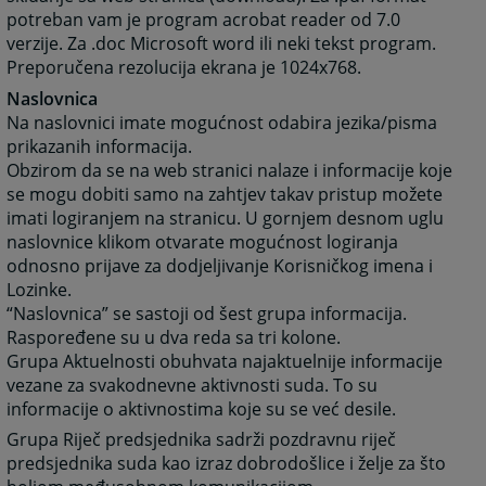
potreban vam je program acrobat reader od 7.0
verzije. Za .doc Microsoft word ili neki tekst program.
Preporučena rezolucija ekrana je 1024x768.
Naslovnica
Na naslovnici imate mogućnost odabira jezika/pisma
prikazanih informacija.
Obzirom da se na web stranici nalaze i informacije koje
se mogu dobiti samo na zahtjev takav pristup možete
imati logiranjem na stranicu. U gornjem desnom uglu
naslovnice klikom otvarate mogućnost logiranja
odnosno prijave za dodjeljivanje Korisničkog imena i
Lozinke.
“Naslovnica” se sastoji od šest grupa informacija.
Raspoređene su u dva reda sa tri kolone.
Grupa Aktuelnosti obuhvata najaktuelnije informacije
vezane za svakodnevne aktivnosti suda. To su
informacije o aktivnostima koje su se već desile.
Grupa Riječ predsjednika sadrži pozdravnu riječ
predsjednika suda kao izraz dobrodošlice i želje za što