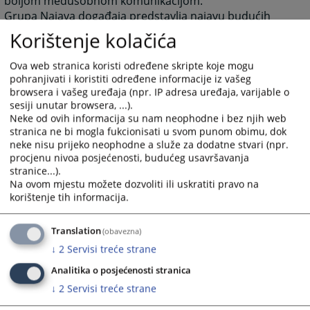
boljom međusobnom komunikacijom.
Grupa Najava događaja predstavlja najavu budućih
događanja važnih za sud sa datumom događanja.
Korištenje kolačića
Grupa često postavljana pitanja prikazuje pitanja i
odgovore koji su najčešće postavljana sudu, a vezana
Ova web stranica koristi određene skripte koje mogu
pohranjivati i koristiti određene informacije iz vašeg
su za rad suda ili druge aktivnosti vezane za sam sud.
browsera i vašeg uređaja (npr. IP adresa uređaja, varijable o
Grupa Raspored suđenja prikazuje detaljne informacije
sesiji unutar browsera, ...).
o suđenjima u sudu za određeni vremenski period.
Neke od ovih informacija su nam neophodne i bez njih web
Grupa Vijesti iz pravosuđa obuhvata informacije koje
stranica ne bi mogla fukcionisati u svom punom obimu, dok
neke nisu prijeko neophodne a služe za dodatne stvari (npr.
su vezane za pravosuđe BiH u cjelini.
procjenu nivoa posjećenosti, budućeg usavršavanja
Unutar svih grupa starije novosti i informacije osim
stranice...).
onih koje su na naslovnici nisu zbrisane. Klikom na riječ
Na ovom mjestu možete dozvoliti ili uskratiti pravo na
“više” prebaciti će vas arhivu aktuelnosti ili drugih
korištenje tih informacija.
informacija.
Rad suda
Translation
(obavezna)
Klikom na Rad suda otvoriti će vam se web stranicama
↓
2
Servisi treće strane
sa svim novostima (arhivom) koje su vezane za rad
Analitika o posjećenosti stranica
suda.
Klikom na neku od kategorija možete dobiti
↓
2
Servisi treće strane
informacije: o dokumentima koje na sudu možete