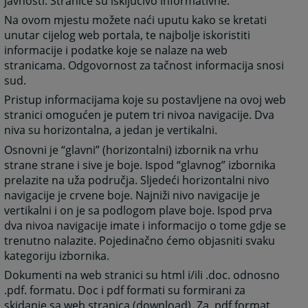
javnosti. Stranice su isključivo informativne.
Na ovom mjestu možete naći uputu kako se kretati
unutar cijelog web portala, te najbolje iskoristiti
informacije i podatke koje se nalaze na web
stranicama. Odgovornost za tačnost informacija snosi
sud.
Pristup informacijama koje su postavljene na ovoj web
stranici omogućen je putem tri nivoa navigacije. Dva
niva su horizontalna, a jedan je vertikalni.
Osnovni je “glavni” (horizontalni) izbornik na vrhu
strane strane i sive je boje. Ispod “glavnog” izbornika
prelazite na uža područja. Sljedeći horizontalni nivo
navigacije je crvene boje. Najniži nivo navigacije je
vertikalni i on je sa podlogom plave boje. Ispod prva
dva nivoa navigacije imate i informacijo o tome gdje se
trenutno nalazite. Pojedinačno ćemo objasniti svaku
kategoriju izbornika.
Dokumenti na web stranici su html i/ili .doc. odnosno
.pdf. formatu. Doc i pdf formati su formirani za
skidanje sa web stranica (download). Za .pdf format