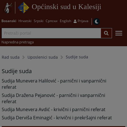
Općinski sud u Kalesiji
Bosanski
Hrvatski
Srpski
Српски
English
Prijava
Napredna pretraga
Sudije suda
Rad suda
Uposlenici suda
Sudije suda
Sudija Munevera Halilović - parnični i vanparnični
referat
Sudija Dražena Pejanović - parnični i vanparnični
referat
Sudija Munevera Avdić - krivični i parnični referat
Sudija Derviša Eminagić - krivični i prekršajni referat