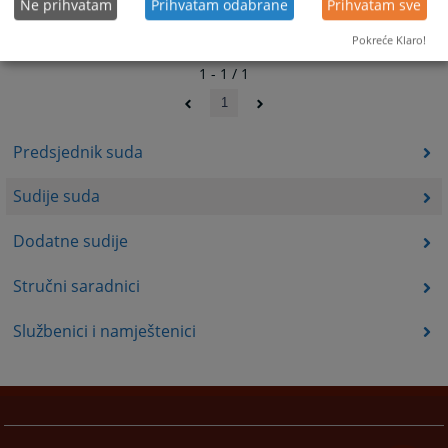
Ne prihvatam
Prihvatam odabrane
Prihvatam sve
Pokreće Klaro!
1 - 1 / 1
1
Predsjednik suda
Sudije suda
Dodatne sudije
Stručni saradnici
Službenici i namještenici