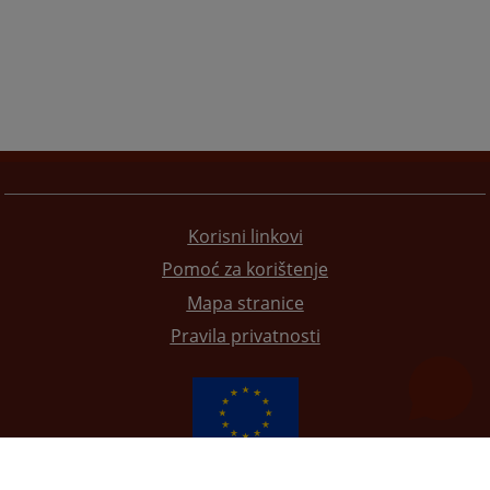
Korisni linkovi
Pomoć za korištenje
Mapa stranice
Pravila privatnosti
Redizajn web stranice je finansirala Evropska unija. Za njen sadržaj isključivo je odgovorno
Visoko sudsko i tužilačko vijeće BiH i ona ne odražava nužno stavove Evropske unije.