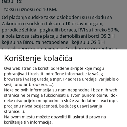
taksu i to:
- taksu u iznosu od 10 KM.
Od plaćanja sudske takse oslobođeni su u skladu sa
Zakonom o sudskim taksama TK državni organi,
porodice šehida i poginulih boraca, RVI sa i preko 50 %,
a pola iznosa takse plaćaju demobilisani borci OS BiH
koji su na Birou za nezaposlene i koji su u OS BiH
proveli neprekidno najmanje 2 godine, uz prezentaciju
dokaza.
Korištenje kolačića
Ova web stranica koristi određene skripte koje mogu
pohranjivati i koristiti određene informacije iz vašeg
3587
PREGLEDA
browsera i vašeg uređaja (npr. IP adresa uređaja, varijable o
sesiji unutar browsera, ...).
Neke od ovih informacija su nam neophodne i bez njih web
stranica ne bi mogla fukcionisati u svom punom obimu, dok
neke nisu prijeko neophodne a služe za dodatne stvari (npr.
procjenu nivoa posjećenosti, budućeg usavršavanja
stranice...).
Na ovom mjestu možete dozvoliti ili uskratiti pravo na
korištenje tih informacija.