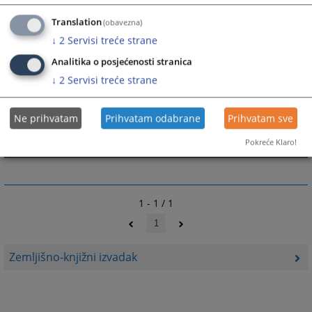
Translation
(obavezna)
↓
2
Servisi treće strane
Analitika o posjećenosti stranica
↓
2
Servisi treće strane
Ne prihvatam
Prihvatam odabrane
Prihvatam sve
Pokreće Klaro!
1 - 1 / 1
1
Zemljišno-knjižni izvadak