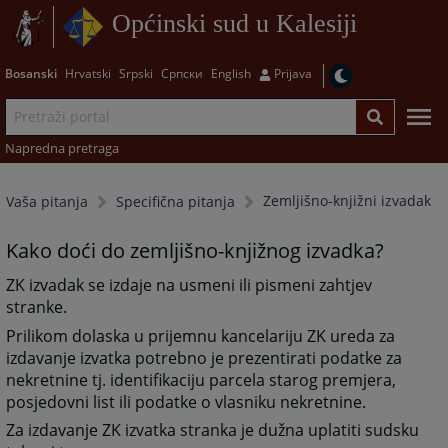
Općinski sud u Kalesiji
Bosanski
Hrvatski
Srpski
Српски
English
Prijava
Napredna pretraga
Zemljišno-knjižni izvadak
Vaša pitanja
Specifična pitanja
Kako doći do zemljišno-knjižnog izvadka?
ZK izvadak se izdaje na usmeni ili pismeni zahtjev
stranke.
Prilikom dolaska u prijemnu kancelariju ZK ureda za
izdavanje izvatka potrebno je prezentirati podatke za
nekretnine tj. identifikaciju parcela starog premjera,
posjedovni list ili podatke o vlasniku nekretnine.
Za izdavanje ZK izvatka stranka je dužna uplatiti sudsku