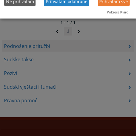
Ne prihvatam
Prihvatam odabrane
Prihvatam sve
Pokreće Klaro!
1 - 1 / 1
1
Podnošenje pritužbi
Sudske takse
Pozivi
Sudski vještaci i tumači
Pravna pomoć