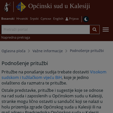
Općinski sud u Kalesiji
Bosanski
Hrvatski
Srpski
Српски
English
Prijava
Napredna pretraga
Podnošenje pritužbi
Oglasna ploča
Važne informacije
Podnošenje pritužbi
Pritužbe na ponašanje sudija trebate dostaviti
Visokom
sudskom i tužilačkom vijeću BiH
, koje je jedino
ovlašteno da razmatra te pritužbe.
Ostale predstavke, pritužbe i sugestije koje se odnose
na rad suda i zaposlenih u Općinskom sudu u Kalesiji,
stranke mogu lično ostaviti u sandučić koji se nalazi u
holu prizemlja zgrade Općinskog suda u Kalesiji ili na
mail adresu Predsjednika Općinskog suda u Kalesiji.