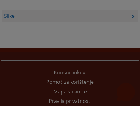
Slike
Korisni linkovi
Pomoć za korištenje
Mapa stranice
Pravila privatnosti
Redizajn web stranice je finansirala Evropska unija. Za njen sadržaj isključivo je odgovorno
Visoko sudsko i tužilačko vijeće BiH i ona ne odražava nužno stavove Evropske unije.