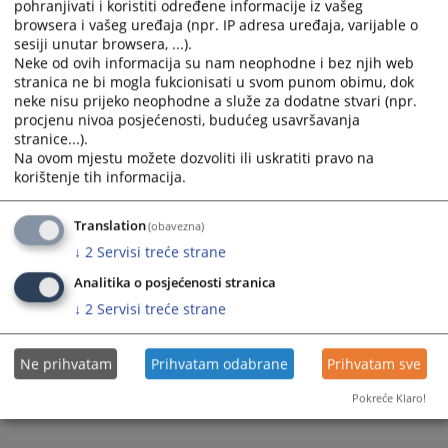
pohranjivati i koristiti određene informacije iz vašeg
browsera i vašeg uređaja (npr. IP adresa uređaja, varijable o
sesiji unutar browsera, ...).
Neke od ovih informacija su nam neophodne i bez njih web
stranica ne bi mogla fukcionisati u svom punom obimu, dok
neke nisu prijeko neophodne a služe za dodatne stvari (npr.
Trenutno nema vijesti
procjenu nivoa posjećenosti, budućeg usavršavanja
stranice...).
Na ovom mjestu možete dozvoliti ili uskratiti pravo na
korištenje tih informacija.
Translation
(obavezna)
↓
2
Servisi treće strane
Analitika o posjećenosti stranica
↓
2
Servisi treće strane
Ne prihvatam
Prihvatam odabrane
Prihvatam sve
Pokreće Klaro!