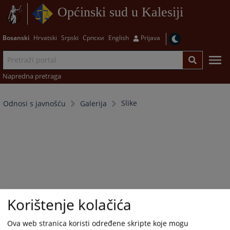
Općinski sud u Kalesiji
Bosanski
Hrvatski
Srpski
Српски
English
Prijava
Napredna pretraga
Slike
Odnosi s javnošću
Galerija
Korištenje kolačića
Ova web stranica koristi određene skripte koje mogu