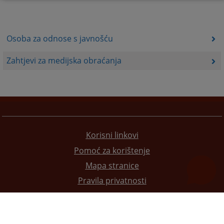
Osoba za odnose s javnošću
Zahtjevi za medijska obraćanja
Korisni linkovi
Pomoć za korištenje
Mapa stranice
Pravila privatnosti