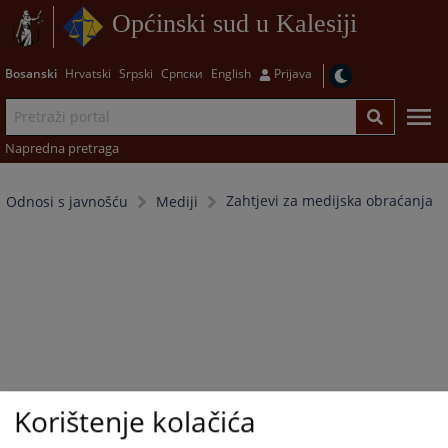
Općinski sud u Kalesiji
Bosanski
Hrvatski
Srpski
Српски
English
Prijava
Napredna pretraga
Zahtjevi za medijska obraćanja
Odnosi s javnošću
Mediji
Korištenje kolačića