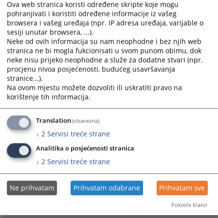
Ova web stranica koristi određene skripte koje mogu
pohranjivati i koristiti određene informacije iz vašeg
browsera i vašeg uređaja (npr. IP adresa uređaja, varijable o
sesiji unutar browsera, ...).
Neke od ovih informacija su nam neophodne i bez njih web
stranica ne bi mogla fukcionisati u svom punom obimu, dok
neke nisu prijeko neophodne a služe za dodatne stvari (npr.
Trenutno nema vijesti
procjenu nivoa posjećenosti, budućeg usavršavanja
stranice...).
Na ovom mjestu možete dozvoliti ili uskratiti pravo na
korištenje tih informacija.
Translation
(obavezna)
↓
2
Servisi treće strane
Analitika o posjećenosti stranica
↓
2
Servisi treće strane
Ne prihvatam
Prihvatam odabrane
Prihvatam sve
Pokreće Klaro!