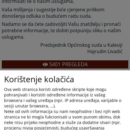
informisati se o našim uslugama.
Vaša mišljenja i sugestije biće cjenjene prilikom
donošenja odluka o budućem radu suda.
Nadamo se da ćete zadovoljiti Vašu znatiželju i pronaći
potrebne informacije, te dobiti potpuniju sliku o našim
uslugama.
Predsjednik Općinskog suda u Kalesiji
Hajrudin Livadić
5401
PREGLEDA
Korištenje kolačića
Ova web stranica koristi određene skripte koje mogu
pohranjivati i koristiti određene informacije iz vašeg
browsera i vašeg uređaja (npr. IP adresa uređaja, varijable o
sesiji unutar browsera, ...).
Neke od ovih informacija su nam neophodne i bez njih web
stranica ne bi mogla fukcionisati u svom punom obimu, dok
neke nisu prijeko neophodne a služe za dodatne stvari (npr.
procjenu nivoa posjećenosti, budućeg usavršavanja