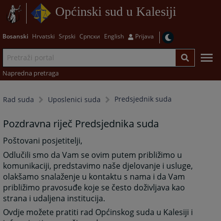
Općinski sud u Kalesiji
Bosanski
Hrvatski
Srpski
Српски
English
Prijava
Napredna pretraga
Predsjednik suda
Rad suda
Uposlenici suda
Pozdravna riječ Predsjednika suda
Poštovani posjetitelji,
Odlučili smo da Vam se ovim putem približimo u
komunikaciji, predstavimo naše djelovanje i usluge,
olakšamo snalaženje u kontaktu s nama i da Vam
približimo pravosuđe koje se često doživljava kao
strana i udaljena institucija.
Ovdje možete pratiti rad Općinskog suda u Kalesiji i