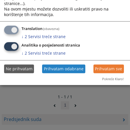
stranice...).
Na ovom mjestu možete dozvoliti ili uskratiti pravo na
korištenje tih informacija.
Translation
(obavezna)
↓
2
Servisi treće strane
Analitika o posjećenosti stranica
↓
2
Servisi treće strane
Ne prihvatam
Prihvatam odabrane
Prihvatam sve
Pokreće Klaro!
1 - 1 / 1
1
Predsjednik suda