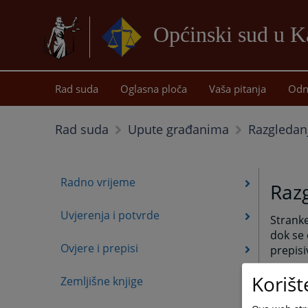
Općinski sud u Ka
Rad suda
Oglasna ploča
Vaša pitanja
Odn
Razgledan
Rad suda
Upute građanima
Radno vrijeme
Razg
Uvjerenja i potvrde
Stranke
dok se 
Ovjere i prepisi
prepisi
Strank
Korišt
Zemljišne knjige
predme
baze po