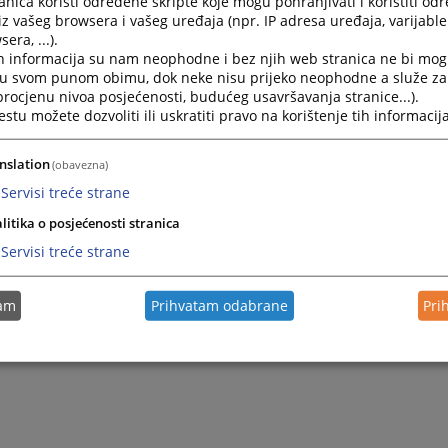
nica koristi određene skripte koje mogu pohranjivati i koristiti od
st će se ograničiti na podatke o tome u kojem se stadiju pos
iz vašeg browsera i vašeg uređaja (npr. IP adresa uređaja, varijable 
era, ...).
 obavjesti zabranjeno je davati izjave o pravilnosti pojedinih
h informacija su nam neophodne i bez njih web stranica ne bi mog
ba.
i u svom punom obimu, dok neke nisu prijeko neophodne a služe z
m osobama daju se obavjesti o stanju predmeta samo po odo
 procjenu nivoa posjećenosti, budućeg usavršavanja stranice...).
kopiranje sudskih spisa potrebno je odobrenje sudije. Za fo
tu možete dozvoliti ili uskratiti pravo na korištenje tih informacija
 spisa plaća se sudska taksa.
nslation
(obavezna)
aje i prepisivanje spisa obavlja se u sudskoj pisarnici na 
dzorom referenta za upravljanje predmetima.
Servisi treće strane
litika o posjećenosti stranica
Servisi treće strane
tam
Prihvatam odabrane
Pri