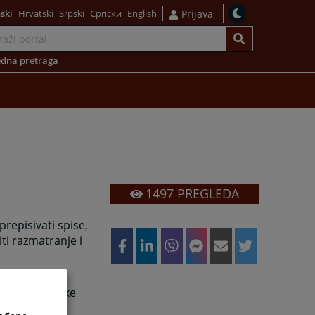
ski
Hrvatski
Srpski
Српски
English
Prijava
dna pretraga
1497
PREGLEDA
repisivati spise,
i razmatranje i
ava o stanju
iz elektronske