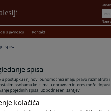
Bosan
lesiji
Idi
na
Napre
sadržaj
osi s javnošću
Kontakt
je spisa
ledanje spisa
 u postupku i njihovi punomoćnici imaju pravo razmatrati i p
ostalim osobama koje imaju opravdan interes može dopustit
vanje pojedinih spisa, uz podneseni zahtjev.
e, njihove opunomoćenike i druge ovlašćene osobe obavješt
enje kolačića
ta referent za upravljanje predmetima na osnova podataka 
dataka i spisa.