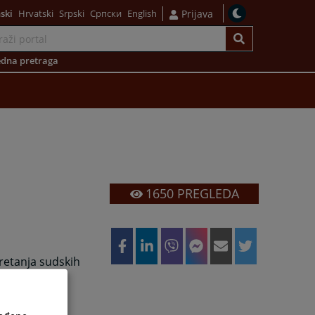
ski
Hrvatski
Srpski
Српски
English
Prijava
dna pretraga
1650
PREGLEDA
retanja sudskih