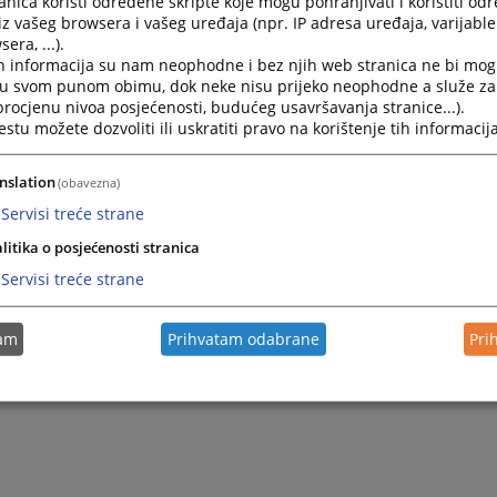
nica koristi određene skripte koje mogu pohranjivati i koristiti od
onovanje spisa u arhivu i uništavanje bezvrijednog registr
iz vašeg browsera i vašeg uređaja (npr. IP adresa uređaja, varijable 
erijala
era, ...).
era javnih isprava Apostille pečatom,
h informacija su nam neophodne i bez njih web stranica ne bi mog
jera ugovora,
i u svom punom obimu, dok neke nisu prijeko neophodne a služe z
 procjenu nivoa posjećenosti, budućeg usavršavanja stranice...).
avanje uvjerenja o činjenicama o kojima sud vodi evidenciju (
tu možete dozvoliti ili uskratiti pravo na korištenje tih informacija
tvrde)
slove obavljaju zaposleni na radnim mjestima Referenta za
nslation
(obavezna)
nata, Referenta za upravljanje predmetima i Referenta za 
Servisi treće strane
pisarnica smještena je u prizemlju zgrade suda u kancelariji 
litika o posjećenosti stranica
 telefon je 035/631-373 lokal 17 i 18
Servisi treće strane
tam
Prihvatam odabrane
Pri