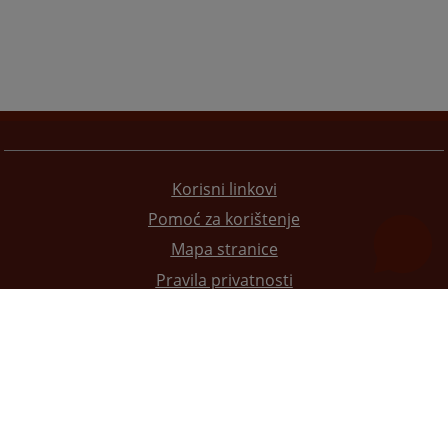
Korisni linkovi
Pomoć za korištenje
Mapa stranice
Pravila privatnosti
Redizajn web stranice je finansirala Evropska unija. Za njen sadržaj isključivo je odgovorno
Visoko sudsko i tužilačko vijeće BiH i ona ne odražava nužno stavove Evropske unije.