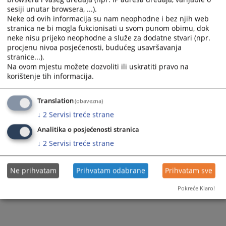
sesiji unutar browsera, ...).
Neke od ovih informacija su nam neophodne i bez njih web
stranica ne bi mogla fukcionisati u svom punom obimu, dok
neke nisu prijeko neophodne a služe za dodatne stvari (npr.
procjenu nivoa posjećenosti, budućeg usavršavanja
stranice...).
Na ovom mjestu možete dozvoliti ili uskratiti pravo na
korištenje tih informacija.
Translation
(obavezna)
↓
2
Servisi treće strane
Analitika o posjećenosti stranica
↓
2
Servisi treće strane
Ne prihvatam
Prihvatam odabrane
Prihvatam sve
Pokreće Klaro!