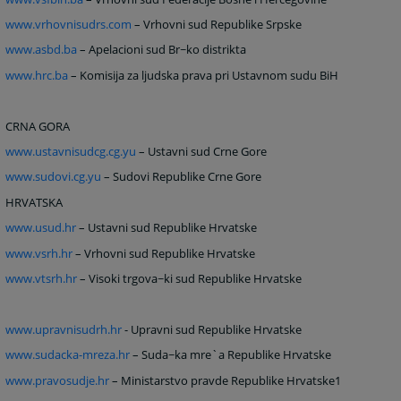
www.vrhovnisudrs.com
– Vrhovni sud Republike Srpske
www.asbd.ba
– Apelacioni sud Br~ko distrikta
www.hrc.ba
– Komisija za ljudska prava pri Ustavnom sudu BiH
CRNA GORA
www.ustavnisudcg.cg.yu
– Ustavni sud Crne Gore
www.sudovi.cg.yu
– Sudovi Republike Crne Gore
HRVATSKA
www.usud.hr
– Ustavni sud Republike Hrvatske
www.vsrh.hr
– Vrhovni sud Republike Hrvatske
www.vtsrh.hr
– Visoki trgova~ki sud Republike Hrvatske
www.upravnisudrh.hr
- Upravni sud Republike Hrvatske
www.sudacka-mreza.hr
– Suda~ka mre`a Republike Hrvatske
www.pravosudje.hr
– Ministarstvo pravde Republike Hrvatske1