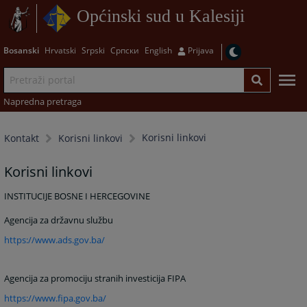
Općinski sud u Kalesiji
Bosanski
Hrvatski
Srpski
Српски
English
Prijava
Napredna pretraga
Korisni linkovi
Kontakt
Korisni linkovi
Korisni linkovi
INSTITUCIJE BOSNE I HERCEGOVINE
Agencija za državnu službu
https://www.ads.gov.ba/
Agencija za promociju stranih investicija FIPA
https://www.fipa.gov.ba/