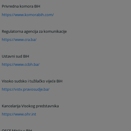
Privredna komora BiH
https://www.komorabih.com/
Regulatorna agencija za komunikacije
https://www.cra.ba/
Ustavni sud BiH
https://www.ccbh.ba/
Visoko sudsko i tužilačko vijeće BiH
https://vstv.pravosudje.ba/
Kancelarija Visokog predstavnika
https://www.ohr.int
OSCE Misija u BiH