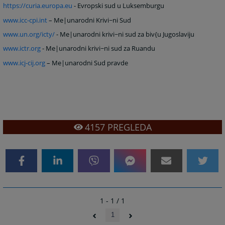
https://curia.europa.eu
- Evropski sud u Luksemburgu
www.icc-cpi.int
– Me|unarodni Krivi~ni Sud
www.un.org/icty/
- Me|unarodni krivi~ni sud za biv{u Jugoslaviju
www.ictr.org
- Me|unarodni krivi~ni sud za Ruandu
www.icj-cij.org
– Me|unarodni Sud pravde
4157
PREGLEDA
1 - 1 / 1
1