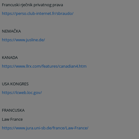
Francuski rječnik privatnog prava
https://perso.club-internet.fr/sbraudo/
NEMAČKA
https://www.jusline.de/
KANADA
https://www.llrx.com/features/canadian4.htm
USA KONGRES
https://lcweb.loc.gov/
FRANCUSKA
Law France
https://www.jura.uni-sb.de/france/Law-France/