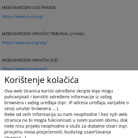
MEĐUNARODNI SUD PRAVDE
https://www.icj-cij.org/
MEĐUNARODNI KRIVIČNI TRIBUNAL U HAGU
https://www.un.org/icty/
MEĐUNARODNI KRIVIČNI SUD
https://www.iccnow.org/
Korištenje kolačića
ČASOPISI DOMAĆI
Ova web stranica koristi određene skripte koje mogu
pohranjivati i koristiti određene informacije iz vašeg
browsera i vašeg uređaja (npr. IP adresa uređaja, varijable o
SLUZBENI LIST REPUBLIKE BOSNE I HERCEGOVINE
sesiji unutar browsera, ...).
https://www.sllist.ba/
Neke od ovih informacija su nam neophodne i bez njih web
stranica ne bi mogla fukcionisati u svom punom obimu, dok
neke nisu prijeko neophodne a služe za dodatne stvari (npr.
PRAVNI OBRASCI
procjenu nivoa posjećenosti, budućeg usavršavanja
stranice...).