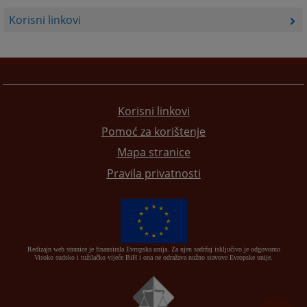
Korisni linkovi
Korisni linkovi
Pomoć za korištenje
Mapa stranice
Pravila privatnosti
Redizajn web stranice je finansirala Evropska unija. Za njen sadržaj isključivo je odgovorno
Visoko sudsko i tužilačko vijeće BiH i ona ne odražava nužno stavove Evropske unije.