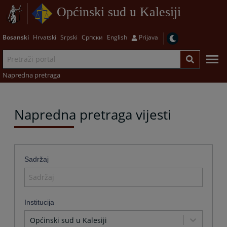
Općinski sud u Kalesiji
Bosanski
Hrvatski
Srpski
Српски
English
Prijava
Napredna pretraga
Napredna pretraga vijesti
Sadržaj
Institucija
Općinski sud u Kalesiji