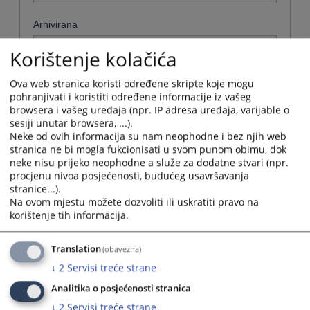
Arhivirana
Ne
Korištenje kolačića
Datum od
Ova web stranica koristi određene skripte koje mogu
pohranjivati i koristiti određene informacije iz vašeg
browsera i vašeg uređaja (npr. IP adresa uređaja, varijable o
sesiji unutar browsera, ...).
Navigate
Neke od ovih informacija su nam neophodne i bez njih web
forward
Datum do
stranica ne bi mogla fukcionisati u svom punom obimu, dok
to
neke nisu prijeko neophodne a služe za dodatne stvari (npr.
interact
procjenu nivoa posjećenosti, budućeg usavršavanja
with
Navigate
stranice...).
the
forward
Sortiraj po
Na ovom mjestu možete dozvoliti ili uskratiti pravo na
calendar
to
korištenje tih informacija.
and
interact
Odaberi...
select
with
a
the
Translation
(obavezna)
date.
Napredne stavke
calendar
↓
2
Servisi treće strane
Press
and
the
select
Analitika o posjećenosti stranica
Pretraži
question
a
↓
2
Servisi treće strane
mark