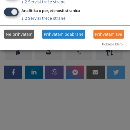
↓
2
Servisi treće strane
Vam omogućiti uvid u Predmet po propisanim pravilima.
Analitika o posjećenosti stranica
↓
2
Servisi treće strane
Prikazana vijest je na
:
Bosanski jezik
5441
PREGLEDA
Ne prihvatam
Prihvatam odabrane
Prihvatam sve
Pokreće Klaro!