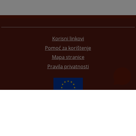
Korisni linkovi
Pomoć za korištenje
Mapa stranice
Pravila privatnosti
Redizajn web stranice je finansirala Evropska unija. Za njen sadržaj isključivo je odgovorno
Visoko sudsko i tužilačko vijeće BiH i ona ne odražava nužno stavove Evropske unije.
© 2021
Visoko sudsko i tužilačko vijeće