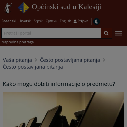
Općinski sud u Kalesiji
Bosanski
Hrvatski
Srpski
Српски
English
Prijava
Napredna pretraga
Vaša pitanja
Često postavljana pitanja
Često postavljana pitanja
Kako mogu dobiti informacije o predmetu?