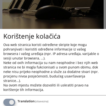
Korištenje kolačića
Ova web stranica koristi određene skripte koje mogu
pohranjivati i koristiti određene informacije iz vašeg
browsera i vašeg uređaja (npr. IP adresa uređaja, varijable o
sesiji unutar browsera, ...).
Neke od ovih informacija su nam neophodne i bez njih web
stranica ne bi mogla fukcionisati u svom punom obimu, dok
neke nisu prijeko neophodne a služe za dodatne stvari (npr.
Na Informacijama koje se nalaze na ulazu u zgradu Suda nalazi
procjenu nivoa posjećenosti, budućeg usavršavanja
se službenik koji ima pristup CMS aplikaciji. Kroz tu aplikaciju
stranice...).
se vode svi postupci u Sudu.
Na ovom mjestu možete dozvoliti ili uskratiti pravo na
Osnovne podatke o predmetu tipa: "broj predmeta ,stranke u
korištenje tih informacija.
predemetu, podnesci u predmetu, zakazano ročište i slično"
možete dobiti od tog službenika a ako Vam je potreban uvid
Translation
(obavezna)
uspis onda će Vas uputiti do radnika sudske pisarnice koji će