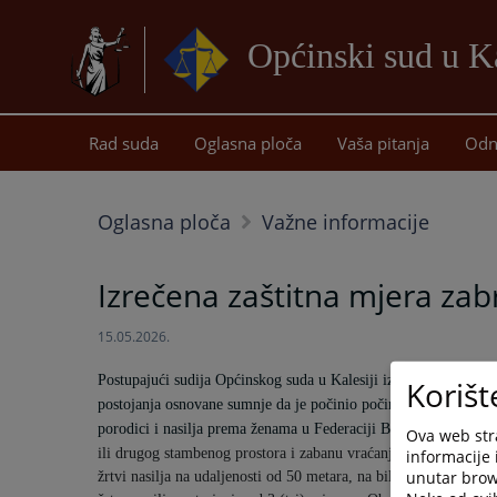
Općinski sud u Ka
Rad suda
Oglasna ploča
Vaša pitanja
Odn
Oglasna ploča
Važne informacije
Izrečena zaštitna mjera zabr
15.05.2026.
Postupajući sudija Općinskog suda u Kalesiji izrekao je zaštit
Korišt
postojanja osnovane sumnje da je počinio
počinio radnje nasilja
porodici i nasilja prema ženama u Federaciji BiH
(“Sl. novine 
Ova web stra
ili drugog stambenog prostora i zabanu vraćanja u stan, kuću ili
informacije 
unutar brows
žrtvi nasilja
na udaljenosti od 50 metara, na bilo kom području 