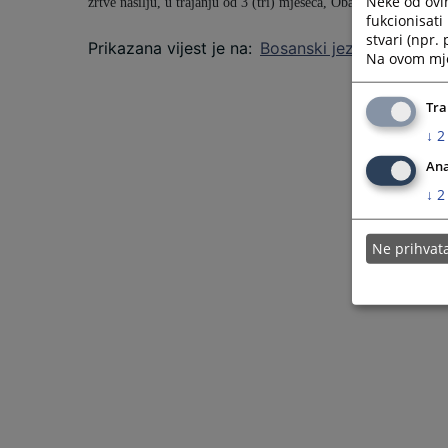
Neke od ovi
žrtve nasilju,
u trajanju od 3 (tri) mjeseca,
Obavezno liječenje o
fukcionisat
stvari (npr.
Prikazana vijest je na
:
Bosanski jezik
Na ovom mjes
Tra
↓
2
Ana
↓
2
Ne prihva