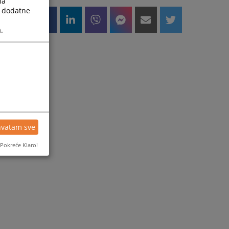
la
a dodatne
.
hvatam sve
Pokreće Klaro!