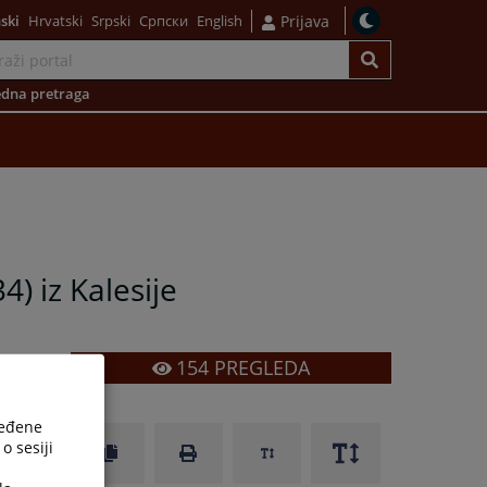
ski
Hrvatski
Srpski
Српски
English
Prijava
dna pretraga
4) iz Kalesije
154
PREGLEDA
ređene
o sesiji