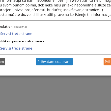
h informacija su nam neophodne i bez njih web stranica ne bi mog
d ovisnosti (alkohola) u trajanju od 12 (dvanaest) mjeseci.
i u svom punom obimu, dok neke nisu prijeko neophodne a služe z
 procjenu nivoa posjećenosti, budućeg usavršavanja stranice...).
tu možete dozvoliti ili uskratiti pravo na korištenje tih informacija
nslation
(obavezna)
Servisi treće strane
litika o posjećenosti stranica
Servisi treće strane
tam
Prihvatam odabrane
Pri